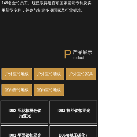
148名金竹员工。现已取得近百项国家发明专利及实
用新型专利，并参与制定多项国家及行业标准。
P
产品展示
roduct
户外重竹地板
户外重竹墙板
户外重竹家具
室内普竹地板
室内重竹地板
I082 压花核桃色锁
I083 拉丝锁扣亚光
扣亚光
I081 平面锁扣亚光
B064(侧压碳化）