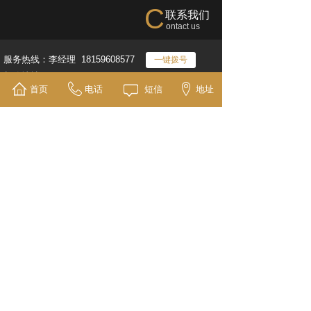
C
联系我们
ontact us
服务热线：李经理 18159608577
一键拨号
邮箱地址：kevin@fjgoldenbamboo.com
首页
电话
短信
地址
固定电话：0596-7661112 0596-7661113
投诉建议：13709319079 李开福（副总经理）
一键拨号
您的姓名
*
联系方式
*
留言内容