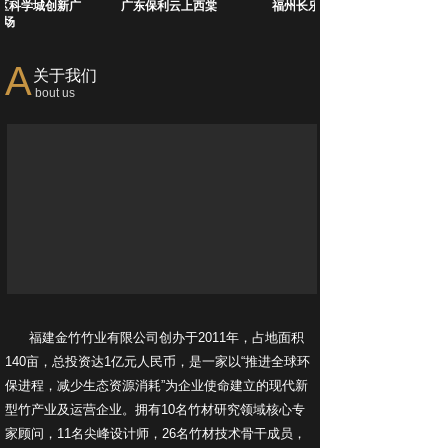
区科学城创新广
广东保利云上西棠
福州长乐东湖VR小镇
场
A
关于我们
bout us
福建金竹竹业有限公司创办于2011年，占地面积
140亩，总投资达1亿元人民币，是一家以“推进全球环
保进程，减少生态资源消耗”为企业使命建立的现代新
型竹产业及运营企业。拥有10名竹材研究领域核心专
家顾问，11名尖峰设计师，26名竹材技术骨干成员，