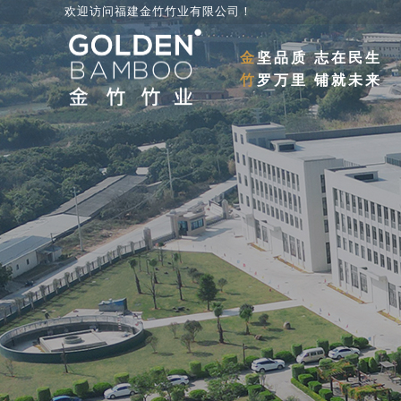
欢迎访问福建金竹竹业有限公司
！
金
坚品质 志在民生
竹
罗万里 铺就未来